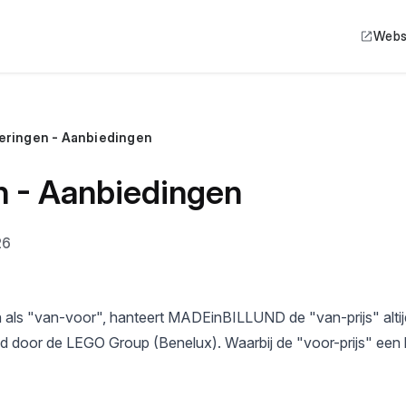
Webs
teringen - Aanbiedingen
n - Aanbiedingen
26
en als "van-voor", hanteert MADEinBILLUND de "van-prijs" altij
gd door de LEGO Group (Benelux). Waarbij de "voor-prijs" een 