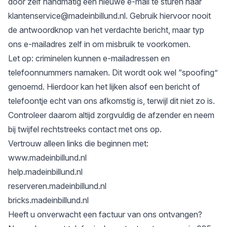
door zelf handmatig een nieuwe e-mail te sturen naar
klantenservice@madeinbillund.nl
. Gebruik hiervoor nooit
de antwoordknop van het verdachte bericht, maar typ
ons e-mailadres zelf in om misbruik te voorkomen.
Let op: criminelen kunnen e-mailadressen en
telefoonnummers namaken. Dit wordt ook wel “spoofing”
genoemd. Hierdoor kan het lijken alsof een bericht of
telefoontje echt van ons afkomstig is, terwijl dit niet zo is.
Controleer daarom altijd zorgvuldig de afzender en neem
bij twijfel rechtstreeks contact met ons op.
Vertrouw alleen links die beginnen met:
www.madeinbillund.nl
help.madeinbillund.nl
reserveren.madeinbillund.nl
bricks.madeinbillund.nl
Heeft u onverwacht een factuur van ons ontvangen?